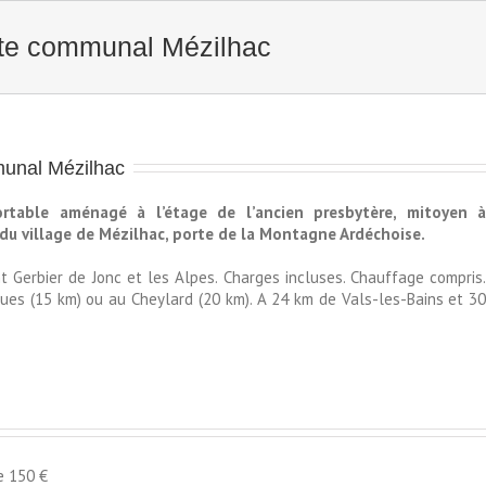
te communal Mézilhac
unal Mézilhac
rtable aménagé à l’étage de l’ancien presbytère, mitoyen 
ce du village de Mézilhac, porte de la Montagne Ardéchoise.
 Gerbier de Jonc et les Alpes. Charges incluses. Chauffage compris
es (15 km) ou au Cheylard (20 km). A 24 km de Vals-les-Bains et 3
e 150 €