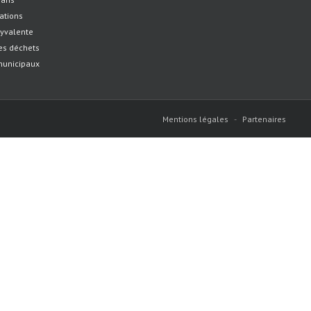
ations
lyvalente
es déchets
municipaux
Mentions légales
-
Partenaires