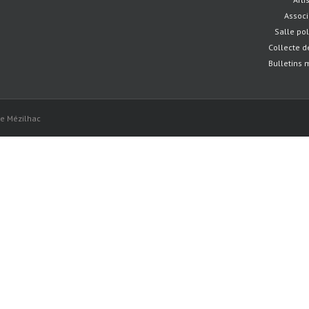
Associ
Salle po
Collecte d
Bulletins 
 de Mézilhac