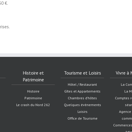
50 €.
ises.
Histoire et
Tourisme et Loisirs
Vivre à 
Patrimoine
Hôtel / Restaurant
La Co
Histoire
Gîtes et Appartements
La M
Patrimoine
Chambres d’hôtes
Comptes r
Le crash du Nord 262
Quelques évènements
séa
Loisirs
Agence 
Office de Tourisme
comm
Commerces -
Arti