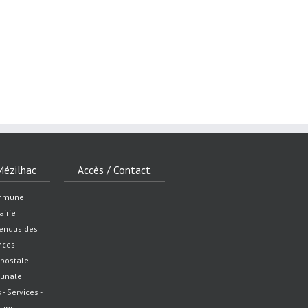
Mézilhac
Accès / Contact
mmune
airie
endus des
nces
postale
unale
 Services -
sans